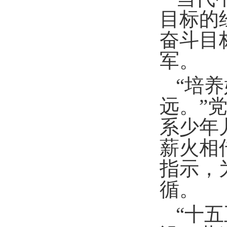
目标的
奋斗目
军。
“培
远。”
系少年
薪火相
指示，
循。
“十