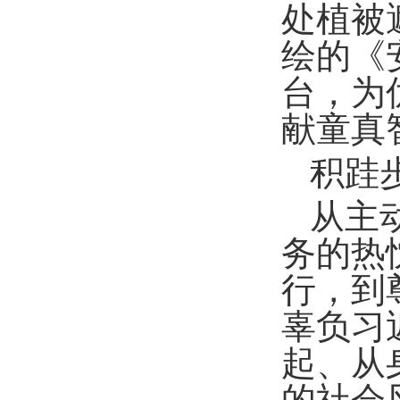
处植被
绘的《
台，为
献童真
积跬
从主
务的热
行，到
辜负习
起、从
的社会