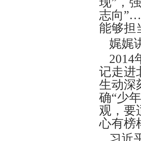
现”，
志向”
能够担
娓娓
201
记走进
生动深
确“少
观，要
心有榜
习近