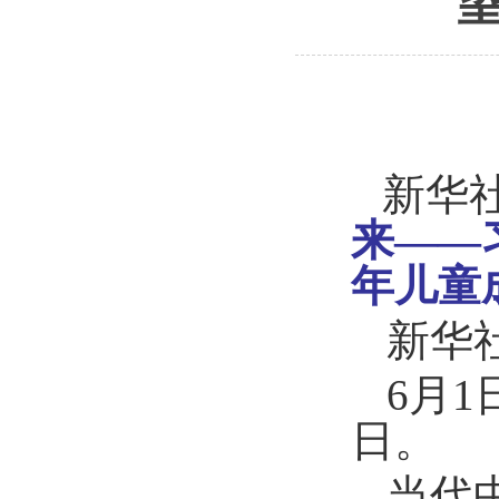
新华
来——
年儿童
新华
6月
日。
当代