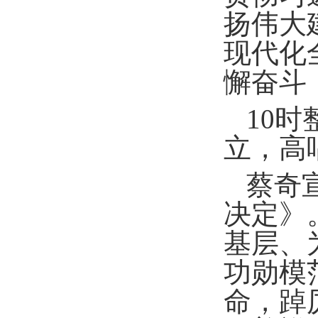
扬伟大
现代化
懈奋斗
10
立，高
蔡奇
决定》
基层、
功勋模
命，踔