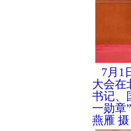
7月
大会在
书记、
一勋章
燕雁 摄