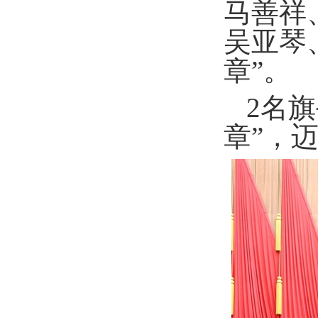
马善祥
吴亚琴
章”。
2名
章”，