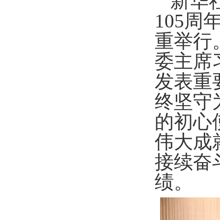
新华
105
重举行
委主席
发表重
终坚守
的初心
伟大成
接续奋
绩。