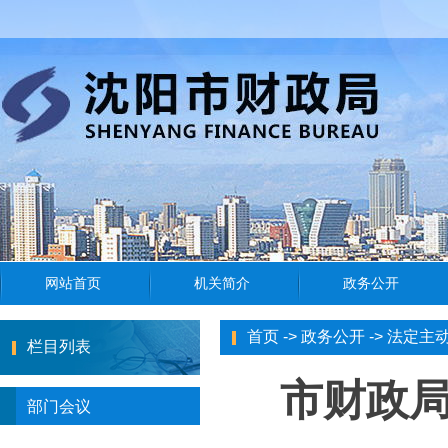
首页
->
政务公开
->
法定主
栏目列表
市财政局
部门会议