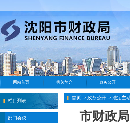
首页
->
政务公开
->
法定主
栏目列表
市财政局
部门会议