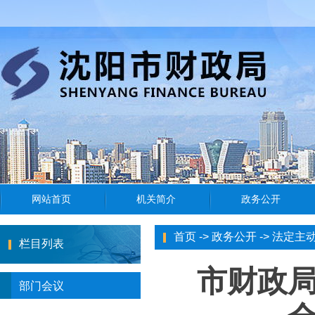
首页
->
政务公开
->
法定主
栏目列表
市财政
部门会议