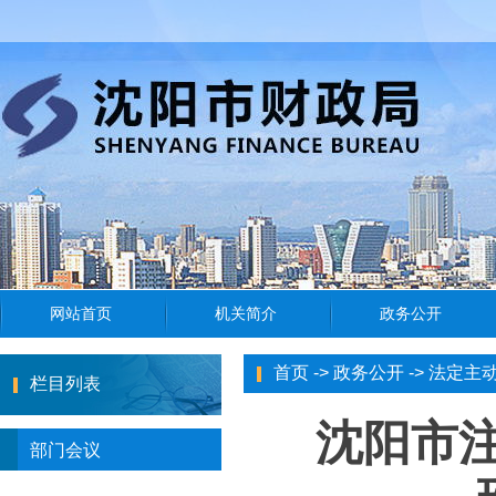
首页
->
政务公开
->
法定主
栏目列表
沈阳市注
部门会议