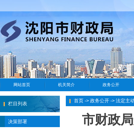
首页
->
政务公开
->
法定主
栏目列表
市财政局
决策部署