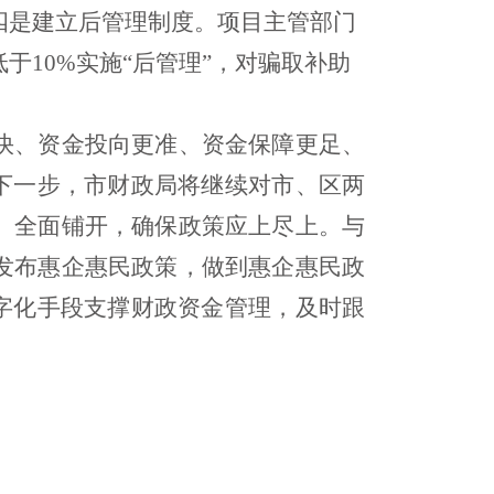
四是
建立后管理制度。
项目主管部门
低于
10%实施“后管理”，对骗取补助
快、资金投向更准、资金保障更足、
下
一
步
，市财政局将继续
对市、区两
、全面铺开，确保政策应上尽上。与
发布惠企惠民政策，做到惠企惠民政
字化手段支撑
财政
资金
管理，
及时跟