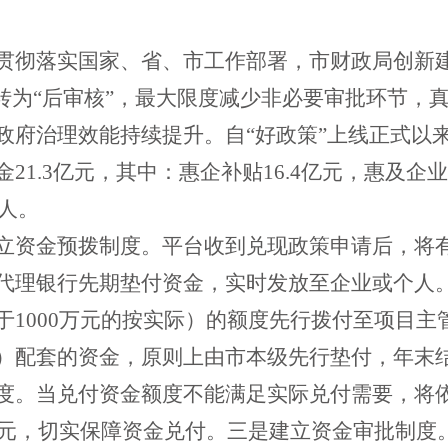
贯彻落实国家、省、市工作部署，市财政局
创新
转为“后审核”
，
最大限度减少非必要审批环节，真正
政府治理效能持续提升
。自“好政策”上线
正式
以
金
21.3亿元
，
其中：惠企补贴16.4亿元，惠及企业1
3人。
立资金预拨制度。
平台收到兑现政策申请后，将
代理银行先期垫付资金，实时发放至企业或个人
于1000万元的按实际）的额度先行拨付至项目
）配套的资金，
原则上
由市本级先行垫付，年末
度。
当兑付资金额度不能满足实际兑付需要，将
0万元，切实保障资金兑付。
三是
建立资金审批制度