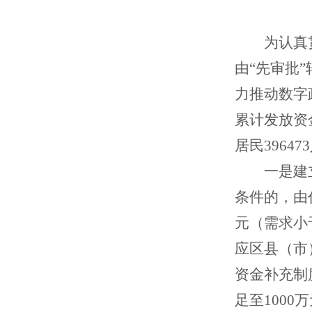
为认真
由“先审批”
力推动数字
累计发放
资
居民39647
一是
建
条件的，由
元（需求小
应区县（市
资金补充制
足至
100