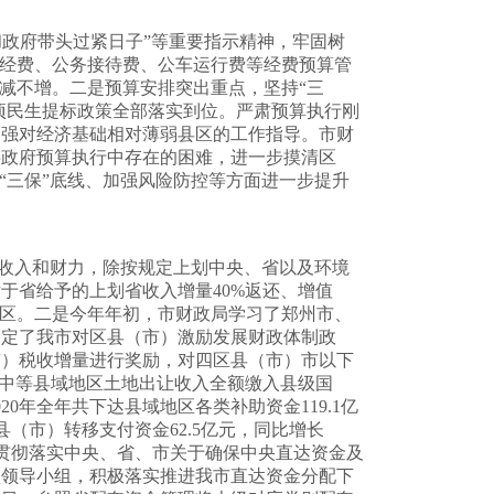
和政府带头过紧日子”等重要指示精神，牢固树
国经费、公务接待费、公车运行费等经费预算管
减不增。二是预算安排突出重点，坚持“三
项民生提标政策全部落实到位。严肃预算执行刚
加强对经济基础相对薄弱县区的工作指导。市财
层政府预算执行中存在的困难，进一步摸清区
“三保”底线、加强风险防控等方面进一步提升
收入和财力，除按规定上划中央、省以及环境
于省给予的上划省收入增量40%返还、增值
地区。二是今年年初，市财政局学习了郑州市、
制定了我市对区县（市）激励发展财政体制政
市）税收增量进行奖励，对四区县（市）市以下
辽中等县域地区土地出让收入全额缴入县级国
0年全年共下达县域地区各类补助资金119.1亿
县（市）转移支付资金62.5亿元，同比增长
为贯彻落实中央、省、市关于确保中央直达资金及
项领导小组，积极落实推进我市直达资金分配下