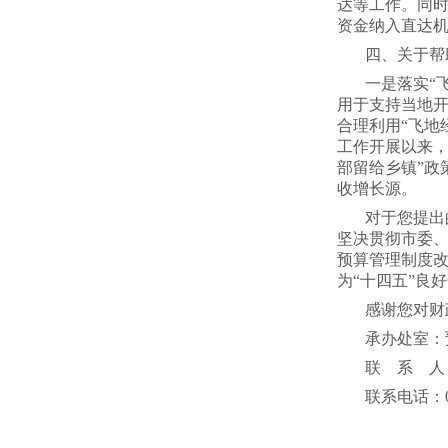
达等工作。同时
资金纳入直达
四、关于帮
一是落实“
用于支持当地开
合理利用“飞地
工作开展以来，
部留给乡镇”政
收增长源。
对于您提出
坚决贯彻市委
预算管理制度
为“十四五”良
感谢您对财
承办处室：
联 系 人
联系电话：024