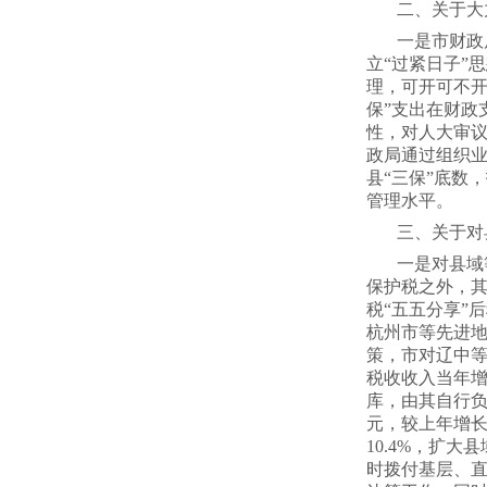
二、关于大
一是市财政
立“过紧日子”
理，可开可不开
保”支出在财政
性，对人大审
政局通过组织
县“三保”底数
管理水平。
三、关于对
一是对县域
保护税之外，其
税“五五分享”
杭州市等先进
策，市对辽中
税收收入当年增
库，由其自行负
元，较上年增长
10.4%，扩
时拨付基层、