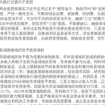
力践行过紧日子思想
局全面贯彻落实习近平总书记关于“艰苦奋斗、勤俭节约”和“党
思想，严控一般性支出，不断加强会议费、差旅费、培训费、出
的会坚决不开，可办可不办的培训坚决不办，确保“三公”经费只
支出中的优先顺序，切实兜牢“三保”底线，不留硬缺口，确保各
议通过的预算，未经法定程序批准不得擅自更改使用方向。三是
业务骨干深入基层调研，召集相关区县座谈等方式，详实掌握基
，指导督促相关基层政府，从政府管理效能、财政收支管理、兜牢
县域困难地区给予政策倾斜
等困难地区给予最为优惠的体制政策。市对县域地区形成的税收
余收入和财力全部为县域地区所有，市本级不参与分成。同时对
后税收返还、以及上级财政给予的各类补助资金及时拨付给县域
地区对区县（市）激励发展财政体制政策，结合我市实际，研究
等县域地区在继续执行最优惠的财政体制的基础上，对四区县（
收额按20%比例由市本级给予奖励。三是土地出让收入方面，
责核算并安排使用。四是加大对县域困难地区转移支付力度。202
15.7%。2021年在预算编制阶段，坚持财力下沉，提前下达四区
大县域地区财力预算规模。五是严格落实中央直达资金有关要求。
直接惠企利民的工作要求，市财政局高度重视，成立直达资金专