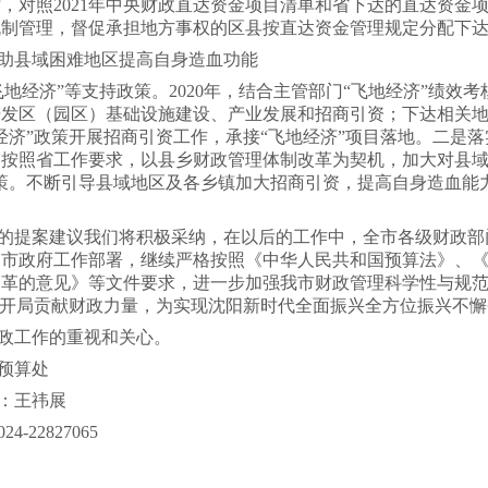
，对照2021年中央财政直达资金项目清单和省下达的直达资金
机制管理，督促承担地方事权的区县按直达资金管理规定分配下
助县域困难地区提高自身造血功能
飞地经济”等支持政策。2020年，结合主管部门“飞地经济”绩效
发区（园区）基础设施建设、产业发展和招商引资；下达相关地区
经济”政策开展招商引资工作，承接“飞地经济”项目落地。二是
按照省工作要求，以县乡财政管理体制改革为契机，加大对县域
策。不断引导县域地区及各乡镇加大招商引资，提高自身造血能
的提案建议我们将积极采纳，在以后的工作中，全市各级财政部
、市政府工作部署，继续严格按照《中华人民共和国预算法》、
改革的意见》等文件要求，进一步加强我市财政管理科学性与规
好开局贡献财政力量，为实现沈阳新时代全面振兴全方位振兴不
政工作的重视和关心。
预算处
：王祎展
-22827065