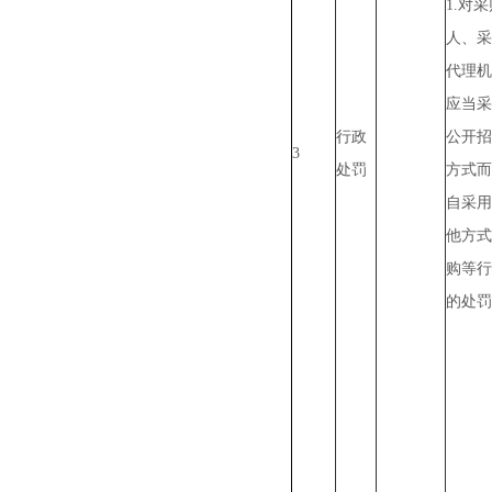
1.对
人、采
代理机
应当采
行政
公开招
3
处罚
方式而
自采用
他方式
购等行
的处罚