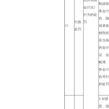
民共和国
制虚假
会计法》
务会计
行为的处
告，隐
行政
罚
15
或者故
处罚
销毁依
应当保
的会计
证、会
账簿、
务会计
告等行
的处罚
3.对授
意、指