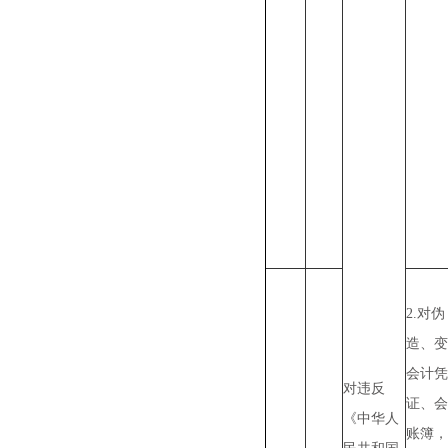
2.对伪
造、变
会计凭
对违反
证、会
《中华人
账簿，