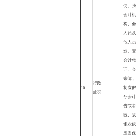
使、强
会计机
构、会
人员及
他人员
造、变
会计凭
证、会
账簿，
行政
16
制虚假
处罚
务会计
告或者
匿、故
销毁依
应当保