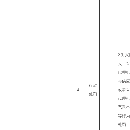
2.对
人、采
代理机
与供应
行政
4
或者采
处罚
代理机
恶意串
等行为
处罚