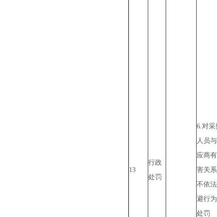
6.对
人员与
应商有
行政
13
害关系
处罚
不依法
避行为
处罚