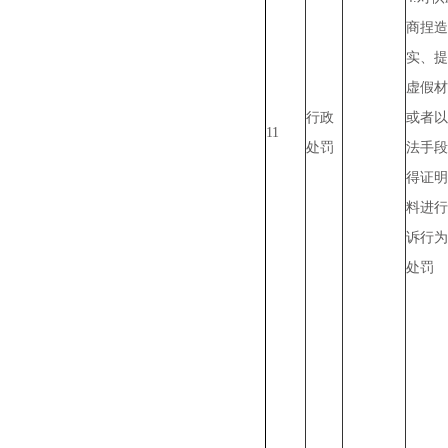
商捏造
实、提
虚假材
行政
或者以
11
处罚
法手段
得证明
料进行
诉行为
处罚