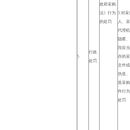
政府采购
法》行为
3.对
的处罚
人、采
代理机
隐匿、
毁应当
行政
5
存的采
处罚
文件或
伪造、
造采购
件行为
处罚