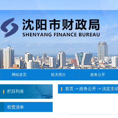
首页
->
政务公开
->
法定主
栏目列表
权责清单