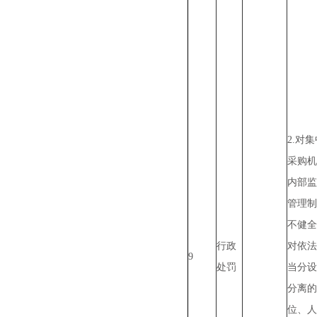
2.对
采购机
内部监
管理制
不健全
行政
对依法
9
处罚
当分设
分离的
位、人