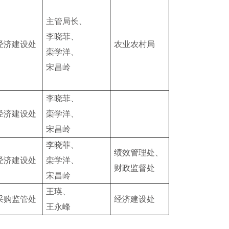
主管局长、
李晓菲、
经济建设处
农业农村局
栾学洋、
宋昌岭
李晓菲、
经济建设处
栾学洋、
宋昌岭
李晓菲、
绩效
管理
处
、
经济建设处
栾学洋、
财政
监督处
宋昌岭
王瑛、
采购监管处
经济建设处
王永峰