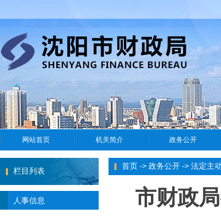
首页
->
政务公开
->
法定主
栏目列表
市财政局
人事信息