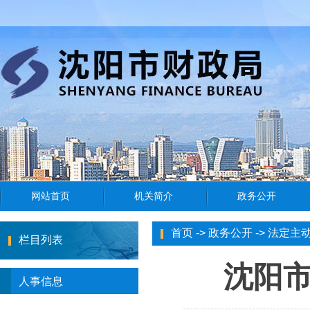
首页
->
政务公开
->
法定主
栏目列表
沈阳
人事信息