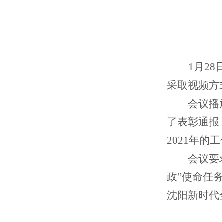
1月28
采取视频方
会
议播
了表彰通报
2021年
会议要
政
”使命任
沈阳新时代