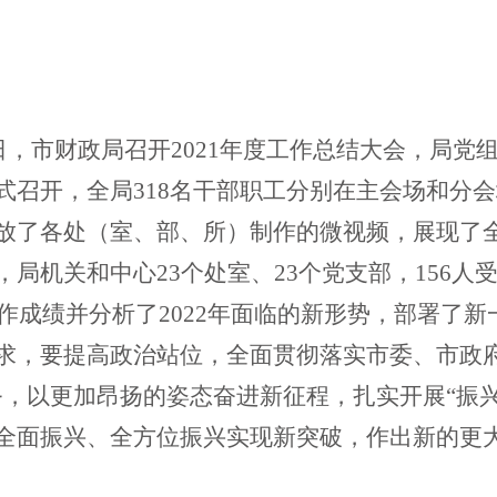
日
，
市财政局
召开
2021年度
工作
总结大会，
局党
式召开，全局
318名干部职工
分别
在主会场和分会
放了各
处（室、部、所）
制作的微视频，展现了
，局机关和中心
23个处室、
23
个党支部，
156
人
的工作成绩并分析了2022年面临的新形势，部署了
求，要提高政治站位，全面贯彻落实市委、市政
务，以更加昂扬的姿态奋进新征程，扎实开展“振兴
全面振兴、全方位振兴实现新突破，作出新的更