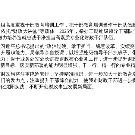
党组高度重视干部教育培训工作，把干部教育培训当作
干部队伍
依托“财政大讲堂”等载体，2025年，
举办三期处级领导干部队
努力培养造就忠诚干净担当高素质专业化财政干部队伍。
以习近平总书记提出的“政治过硬、敢于担当、锐意改革、实绩突
提升履职能力。局领导亲自授课，以增强处级领导干部抓班子、
能力；骨干业务处室处长讲授财政核心业务工作，进一步提升财
现新目标、落实新部署的能力明显增强，干一行、精一行的专业
市财政局将注重统筹安排，坚持精准推进，进一步加大干部教育
部门的发力点，注重提升干部综合能力，使我市财政干部进一步
代化沈阳实践，不断开创财政事业发展新局面。