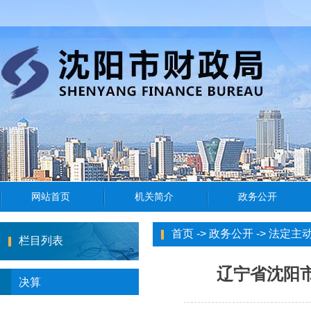
首页
->
政务公开
->
法定主
栏目列表
辽宁省沈阳市
决算