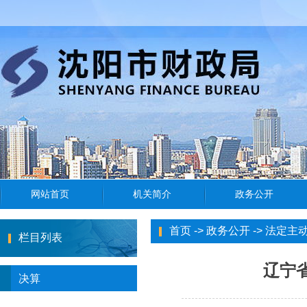
首页
->
政务公开
->
法定主
栏目列表
辽宁
决算