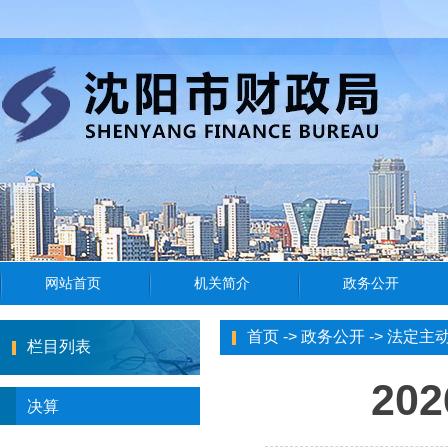
首页
->
政务公开
->
法定主
栏目列表
20
决算