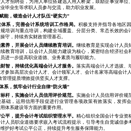
计人才招聘会，为用人单位搭建选人用人桥梁，鼓励企事业单位
专业毕业生等求职人员参与交流，助力职业发展。
训赋能，锻造会计人才队伍
“
硬实力”
建体系，完善会计系统培训工作格局。
积极支持并指导各地区
常规培训与重点培训，构建全域覆盖、分层分类、常态长效的会
业操守，持续夯实财政管理基石。
强素养，开展会计人员继续教育培训。
继续教育是实现会计人员知
继续教育培训，以会计人员能力建设为核心，紧密结合经济社会
人员进一步提高职业道德、业务素质与履职能力。
强财智，持续优化高端会计人才服务。
落实高端会计人才选拔、
人才参加高层次会计人才、会计领军人才、会计名家等高端会计人
政管理提质增效提供坚实人才支撑。
信体系，筑牢会计行业自律“防火墙”
树标杆，实施会计人员信用评价规范。
实施会计人员信用评价规
设基础，运用信用手段促进行业管理各项政策有效落实，发挥
信用体系建设等方面的重要作用。
守公平，提升会计考试组织管理水平。
精心组织全国会计专业资
会计人员职业道德要求嵌入考试流程提示，引导考生自觉诚信参
实维护好考试公平公正，持续提升考生服务保障能力。