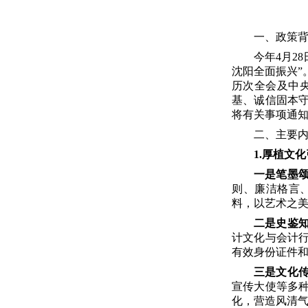
一、政策
今年
4
月
28
沈阳全面振兴”
历次全会及中
基、诚信固本
将有关事项通
二、主要
1.厚植文
一是
笔墨
则、廉洁格言
料，以艺术之
二是史鉴
计文化与会计
有效身份证件
三是文化
宣传大使等多
化，营造风清