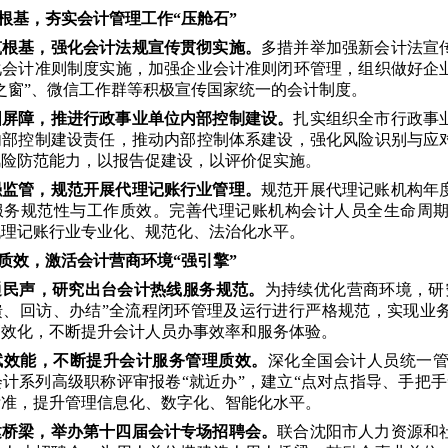
治根基，夯实会计管理工作“压舱石”
筑根基，强化会计法规宣传贯彻实施。
多措并举加强新会计法宣
化会计准则制度实施，加强企业会计准则闭环管理，组织做好企
之窗”、微信工作群等积极宣传国家统一的会计制度。
固屏障，推进行政事业单位内部控制建设。
扎实组织全市行政事
内部控制建设责任，推动内部控制体系建设，强化风险识别与应
风险防范能力，以报告促建设，以评价促实施。
强监管，规范开展代理记账行业管理。
规范开展代理记账机构年
服务规范性与工作质效。完善代理记账机构会计人员全生命周
代理记账行业专业化、规范化、法治化水平。
务质效，激活会计营商环境“强引擎”
通民声，研究出台会计热线服务规范。
为持续优化营商环境，研
馈、回访、办结”全流程闭环管理及运行进行严格规范，实现业
高效化，不断提升会计人员办事效率和服务体验。
赋效能，不断提升会计服务管理质效。
深化全国会计人员统一
计系列高级职称评审报卷“就近办”，建立“点对点指导、手把
标准，提升管理信息化、数字化、智能化水平。
建桥梁，举办第十四届会计专场招聘会。
联合沈阳市人力资源和