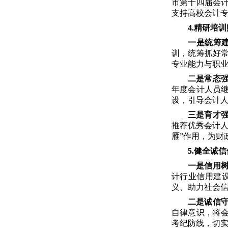
市第十四届会
支持高校会计
4.精研培
一是统筹
训，统筹抓好
专业能力与职
二是常态
年度会计人员
设，引导会计
三是育才
推荐优秀会计
雁”作用，为财
5.健全诚
一是信用
计行业信用建
义、助力社会
二是诚信
自律意识，将
考纪防线，切