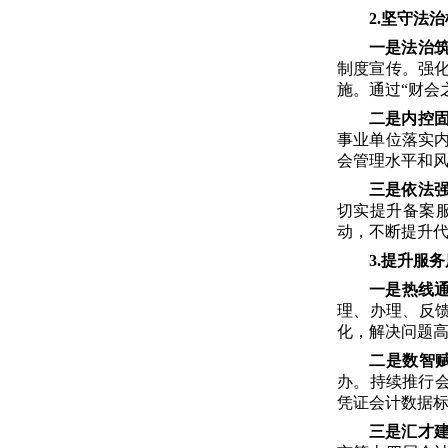
2.坚守法
一是法治
制度宣传。强
施。通过“财会
二是内控
事业单位落实
会管理水平和
三是依法
切实提升备案
动，不断提升
3.提升服
一是热线
理、办理、反
化，解决问题
二是数智
办。持续推行会
凭证会计数据
三是汇才