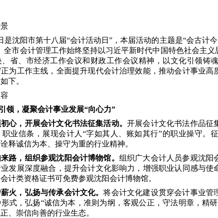
背景
日是沈阳市第十八届“会计活动日”，本届活动的主题是“
会古计今
。全市会计管理工作始终坚持以习近平新时代中国特色社会主义
央、省、市经济工作会议和财政工作会议精神，以
文化引领铸
守正为工作主线，全面提升现代会计治理效能，推动会计事业高
知如下。
内容
化引领，凝聚会计事业发展“向心力”
颂初心，
开展会计文化书法征集活动。
开展会计文化书法作品征
、职业信条，展现会计人“字如其人、账如其行”的职业操守。
美诠释诚信为本、操守为重的行业精神。
知来路，组织参观沈阳会计博物馆。
组织广大会计人员参观沈阳
行业发展深度融合，提升会计文化影响力，增强职业认同感与使
和会计类资格证书可免费参观沈阳会计博物馆。
传薪火，弘扬与传承会计文化。
将会计文化建设贯穿会计事业管
种形式，弘扬“诚信为本，准则为纲，客观公正，守法明章，精研
气正、崇信向善的行业生态。