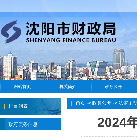
首页
->
政务公开
->
法定主
栏目列表
202
政府债务信息