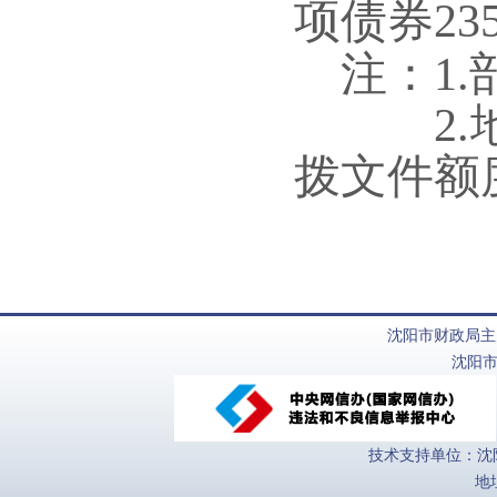
项债券23
注：1
2.地
拨文件
额