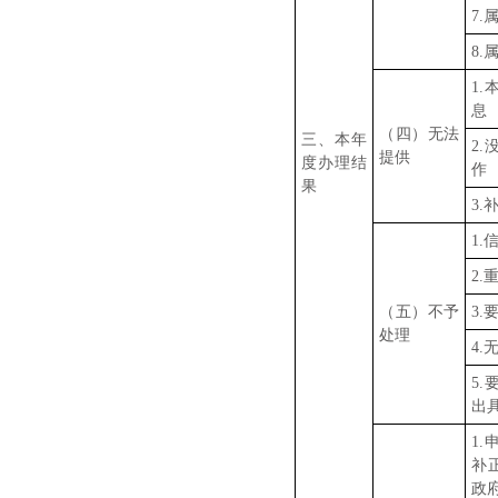
7
8
1
息
（四）无法
三、本年
2
提供
度办理结
作
果
3
1
2.
（五）不予
3
处理
4
5
出
1
补
政