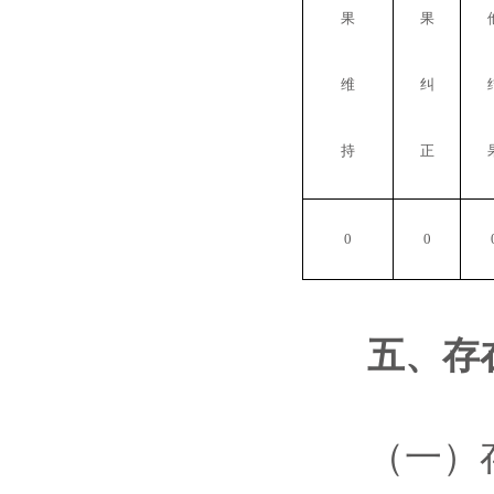
果
果
维
纠
持
正
0
0
五、存在
（一）存