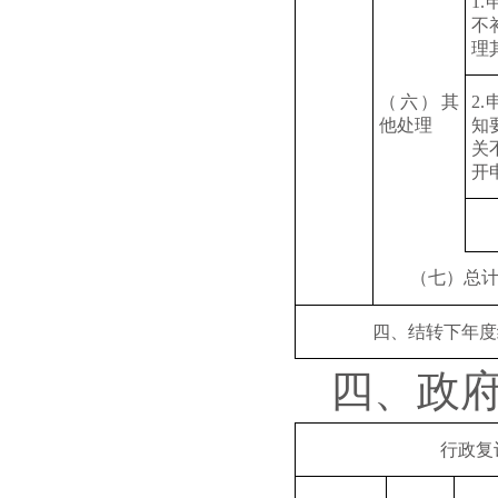
1
不
理
（六）其
2
他处理
知
关
开
（七）总
四、结转下年度
四、政
行政复