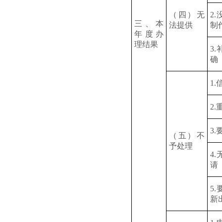
（四）无
2
三、本
法提供
制
年度办
理结果
3
确
1
2
3
（五）不
予处理
4
请
5
新