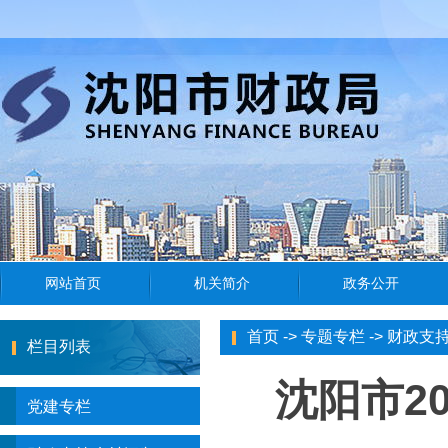
首页
->
专题专栏
->
财政支
栏目列表
沈阳市2
党建专栏