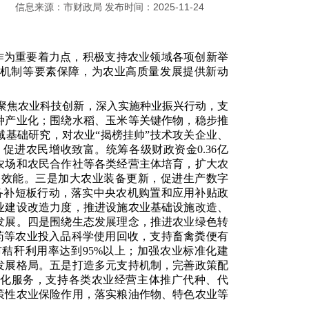
信息来源：市财政局 发布时间：2025-11-24
作为重要着力点，积极支持农业领域各项创新举
态、机制等要素保障，为农业高质量发展提供新动
，聚焦农业科技创新，深入实施种业振兴行动，支
种产业化；围绕水稻、玉米等关键作物，稳步推
基础研究，对农业“揭榜挂帅”技术攻关企业、
进农民增收致富。统筹各级财政资金0.36亿
农场和农民合作社等各类经营主体培育，扩大农
务效能。三是加大农业装备更新，促进生产数字
装备补短板行动，落实中央农机购置和应用补贴政
业建设改造力度，推进设施农业基础设施改造、
发展。四是围绕生态发展理念，推进农业绿色转
药等农业投入品科学使用回收，支持畜禽粪便有
秸秆利用率达到95%以上；加强农业标准化建
发展格局。
五是打造多元支持机制，完善政策配
会化服务，支持各类农业经营主体推广代种、代
策性农业保险作用，落实粮油作物、特色农业等