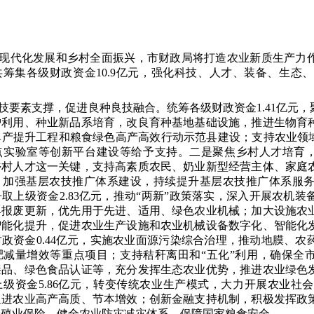
现代化发展和乡村全面振兴，市财政局将打造农业新质生产力
，共筹集各级财政资金10.9亿元，强化科技、人才、装备、生
技要素支撑，促进良种良技融合。统筹各级财政资金1.41亿元
护利用、种业新品系培育，改良育种基地基础设施，推进生物育
单产提升工程和粮食绿色高产高效行动示范县建设；支持农业领域
点实验室等创新平台建设等给予支持。二是聚焦乡村人才培育，促
乡村人才这一关键，支持高素质农民、奶业新型经营主体、家庭
，加强基层农技推广体系建设，持续提升基层农技推广体系服
取上级资金2.83亿元，推动“两新”政策落实，深入开展农机
具报废更新，优先用于先进、适用、绿色农业机械；加大设施农
智能化提升，促进农业生产设施和农业机械设备数字化、智能化
政资金0.44亿元，
实施
农业面源污染综合治理，推动地膜、农
肥减量增效等重点项目；支持秸秆离田和“五化”利用，确保全市
臻品、绿色食品认证等，充分发挥生态农业优势，推进农业绿色
上级资金5.86亿元，转变传统农业生产模式，大力开展农业社
促进农业高产高质、节本增效；创新金融支持机制，积极发挥政
养殖业保险，健全农业防灾减灾体系，保障国家粮食安全。