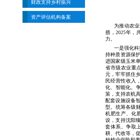
财政支持乡村振兴
资产评估机构备案
为推动农业
措，2025年
力。
一是强化科
持种质资源保
进国家级玉米
省市级农业重
元，牢牢抓住
民经营性收入
化、智能化。争
策，支持农机
配套设施设备
型。
统筹各级财
机肥生产、化
设，支持沈阳
套体系。争取
耕、代收等，
种植业保险和