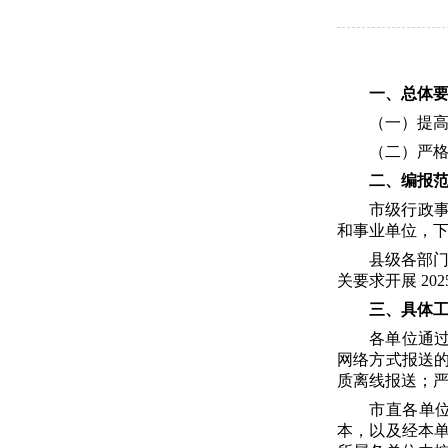
一、总体
（一）提
（二）严
二、
编报
市级行政
和事业单位，
县级各部门
关要求开展 2
三、具体
各单位通过互
网络方式报送
质离线报送；
市直各单
本，以及经本