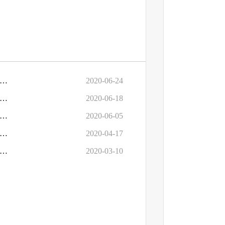
六届人大三次会议《关于进一步落实社区卫生服务中心财政预算经费的建议》（第0572号）的答复
2020-06-24
六届人大三次会议《关于提高财政政策支持促进道路客运转型升级的建议》（第0461号）的答复
2020-06-18
六届人大三次会议《关于建立急性心肌梗死专项救助基金的建议》（第0517号）的答复
2020-06-05
六届人大三次会议《关于提升农村干部待遇问题的建议》（第938号）的答复
2020-04-17
届人大三次会议《关于落实财政部文件要求取消国家文物资金市级审批的建议》（第0454号）的答复
2020-03-10