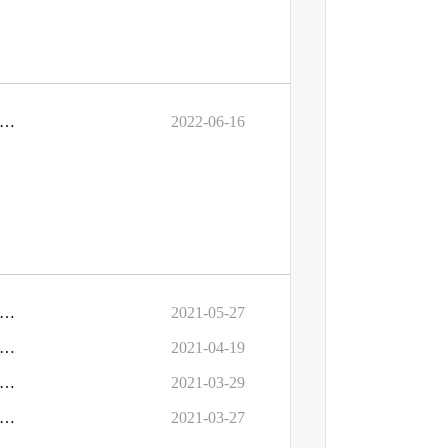
七届人大一次会议《关于设立沈阳航空产业创新与发展基金的建议》（第0696号）的答复
2022-06-16
六届人大四次会议《关于加强国有资产管理避免资源闲置的建议》（第0865号）的答复
2021-05-27
届人大四次会议《关于出台自主创新产品政府首购和订购管理办法促进国家高新区高质量发展的建议》（第0782号）的答复
2021-04-19
届人大四次会议《关于加大市本级财政科技创新资金投入力度优化机制提高科技成果本地转化率建议》（第0917号）的答复
2021-03-29
六届人大四次会议《关于提高村干部报酬的建议》（第891号）的答复
2021-03-27