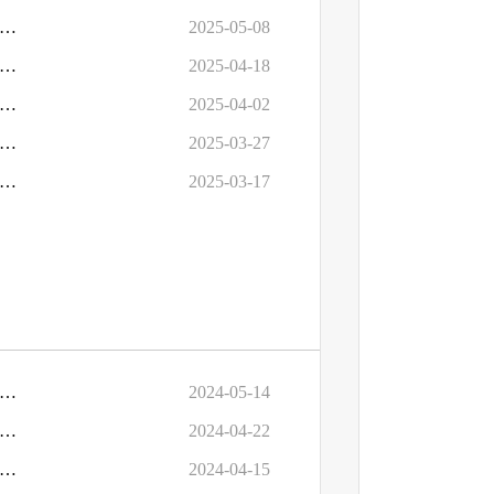
七届人大四次会议《关于推进农业保险公司提高对农作物受灾保障建议》 （第0455号）的答复
2025-05-08
七届人大四次会议《关于加强资金保障建好农村公路的建议》（第0321号）的答复
2025-04-18
七届人大四次会议《关于降低特种设备检验检测费的建议（第0541号）》的答复
2025-04-02
人大四次会议《关于取消或削减市级以上农村项目康法新配套资金请上级部门在农村项目上给予更多支持的建议》（第0326号）的答复
2025-03-27
七届人大四次会议《关于翻修改造农村最早一事一议修建水泥路的建议》（第0117号）的答复
2025-03-17
七届人大三次会议《关于彻底解决政府工程欠款问题的建议》（第0115号）的答复
2024-05-14
七届人大三次会议《关于及时增加拨付公交行业财政补贴补偿的建议》（第0550号）的答复
2024-04-22
届人大三次会议《关于政府释放利好政策鼓励有非税收入的预算单位为财政增加创收的建议》（第0251号）的答复
2024-04-15